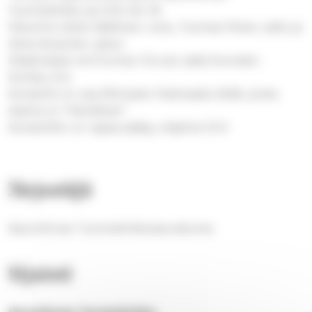
Tuomiokirkko pe 21.8. klo 18
Pianotrio Soila Häkkinen, viulu, Tuomas Ylinen, sello ja
Alina Sorjonen, piano
Ohjelmassa mm.Turinan Circulo sekä Dvorakin
Dumky-trio
Konsertti on osa Rihmasto Festivaalia 2026, jonka
teema on ”Kieriäinen”
Konserttiin on vapaa pääsy, ohjelma 15 €
Järjestäjä
Savonlinnan Tuomiokirkkoseurakunta
Sijainti