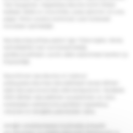
Yrjö Kauppinen. Kappeliseurakunta toimii Vitelen
kylässä. Siellä on oma kirkko, jossa aiemmin oli oma
pappi. Viime vuosina toiminnan ovat hoitaneet
Aunuksen työntekijät.
Seurakuntaa johtaa pastori Igor Pokormjaho. Muita
työntekijöitä ovat nuorisotyöntekijä,
pyhäkoulusihteeri, suntio sekä osatoimiset kanttori ja
kirjanpitäjä.
Savonlinnan seurakunta on tukenut
ystävyysseurakuntaa taloudellisesti alusta lähtien
sekä talousarviovaroista että keräysvaroin. Keväästä
2024 lähtien taloudellinen avustaminen on ollut
toistaiseksi mahdotonta pankkien lopetettua
rahansiirrot Venäjälle pakotteiden takia.
Venäjän sotatilanteesta huolimatta yhteyttä
seurakuntaan on pidetty jatkuvasti sähköpostin ja