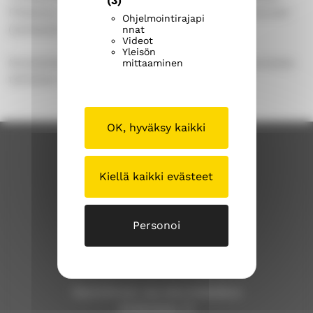
(3)
Pitkänen, Anna-Liisa Uimonen ja Sammeli Juntunen
Ohjelmointirajapi
(työalasta vastaava teologi).
nnat
Videot
Yleisön
Muistathan rukoilla sekä Aunuksessa että Suomessa
mittaaminen
tehtävän työn puolesta!
OK, hyväksy kaikki
Kiellä kaikki evästeet
Personoi
Savonlinnan seurakunta
Savonlinnan seurakuntakeskus
Kirkkokatu 17