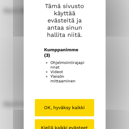
Tämä sivusto
Osa 5: Marja Koskela
käyttää
evästeitä ja
antaa sinun
hallita niitä.
Kumppanimme
(3)
Ohjelmointirajapi
nnat
Videot
Yleisön
mittaaminen
Osa 6: Irja Soikkeli
OK, hyväksy kaikki
Kiellä kaikki evästeet