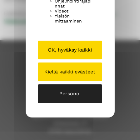
Ohjelmointirajapi
nnat
Videot
Lisätietoa kampanjasta:
Syrjinnastavapaa.fi –
Yleisön
Yhdenvertaisuus
mittaaminen
OK, hyväksy kaikki
Kiellä kaikki evästeet
Personoi
Savonlinnan seurakunta
Savonlinnan seurakuntakeskus
Kirkkokatu 17
57100 Savonlinna