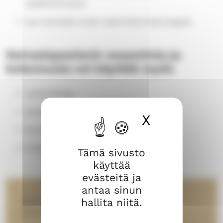
(saattohartaus)
kun tarvitset oman uskontokuntasi pappia
Sairaalapastorin osaamista ja
kokemusta voi käyttää myös
avohoidossa
erilaisissa ryhmissä
X
Piilota ev
koulutuksessa
kriiseihin liittyvissä purkutilanteissa
Tämä sivusto
käyttää
evästeitä ja
antaa sinun
Surun kohdattua -opas
omaisensa
hallita niitä.
menettäneelle