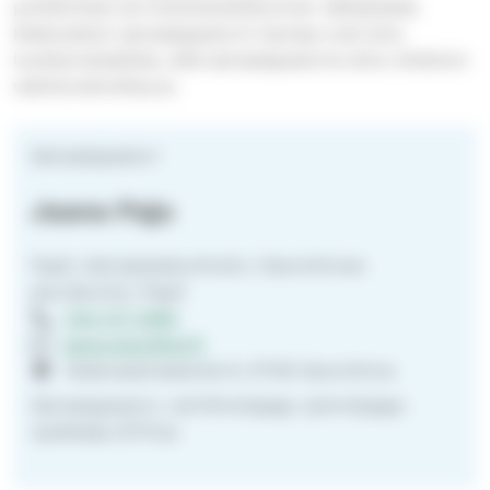
puhelimitse tai hoitohenkilökunnan välityksellä.
Keskustelut sairaalapastorin kanssa ovat aina
luottamuksellisia, sillä sairaalapastoria sitoo ehdoton
vaitiolovelvollisuus.
Sairaalapastori
Jaana Paju
Papit, Sairaalasielunhoito | Savonlinnan
seurakunta | Papit
044 417 3285
jaana.paju@evl.fi
Keskussairaalantie 6, 57120 Savonlinna
Sairaalapastori, retriitinohjaaja, työnohjaaja-
opiskelija (STOry)