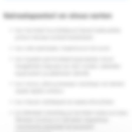
Sairaalapastori on sinua varten
kun tarvitset kuuntelijaa ja haluat keskustella
jonkun kanssa luottamuksellisesti
kun olet peloissasi, masentunut tai suret
kun kyselet perimmäisiä kysymyksiä, toivot
hengellistä ohjausta tai olet muiden vaikeiden
kysymysten ja päätösten äärellä
kun toivot, että puolestasi rukoillaan tai tahdot
saada öljyllä voitelun
kun haluat ripittäytyä tai saada ehtoollisen
jos läheisesi menehtyy ja tarvitset tukea surussa;
läheisen kuoltua on sairaalan kappelissa
mahdollista järjestää hartaushetki