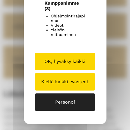
Kumppanimme
(3)
Ohjelmointirajapi
nnat
Videot
Juha Hänninen: Saattohoito-opas
Yleisön
mittaaminen
Saattohoidosta ja eutanasialakialoitteesta –
OK, hyväksy kaikki
syöpätautilääkärin kannanotto
Kiellä kaikki evästeet
Läheisensä menettäneille
Personoi
Läheisensä menettäneille järjestetään vuosittain
mahdollisuus kokoontua yhteen keskustelemaan
menetykseen liittyvistä ajatuksista. Sururyhmä on