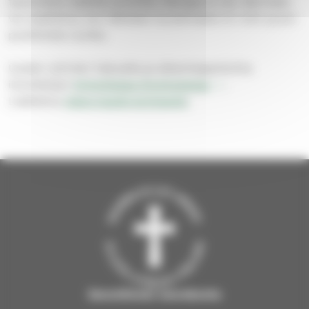
tarkoitettu kaikille sureville, ikärajaa ei ole. Ryhmään
voi osallistua, kun läheisen kuolemasta on noin puoli-
puolitoista vuotta.
Uusien ryhmien hakuaika ja alkamisajankohta
ilmoitetaan
Kirkollisissa ilmoituksissa
.
Lisätietoa
diakoniapäivystyksestä
.
Savonlinnan seurakunta