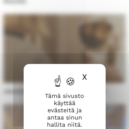
Nuorille
X
Piilota ev
Jumalanpalvelukset ja uskonelämä
Tämä sivusto
käyttää
evästeitä ja
antaa sinun
hallita niitä.