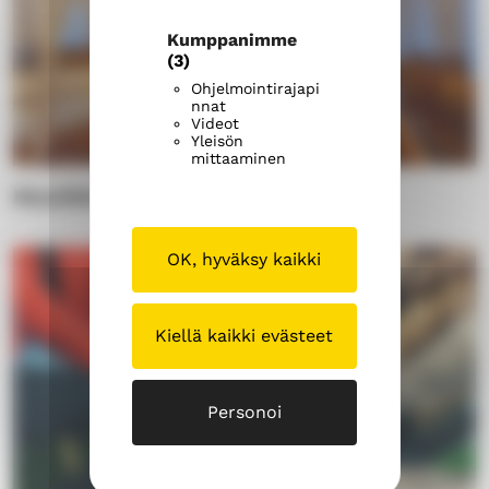
Kumppanimme
(3)
Ohjelmointirajapi
nnat
Videot
Yleisön
mittaaminen
Musiikki
OK, hyväksy kaikki
Kiellä kaikki evästeet
Personoi