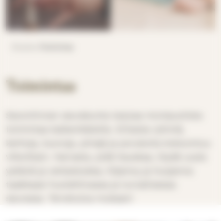
Etusivu
Toimintaa
Toimintaa
Savonlinnan seurakunta tarjoaa monipuolista
toimintaa kaikenikäisille. Erilaisia ryhmiä,
kerhoja, kuoroja, piirejä ja porukoita kokoontuu
viikoittain. Harrasta, pidä hauskaa, löydä uusia
ystäviä ja vertaistukea, hiljenny ja huojenna
taakkaasi huolehtivassa ja turvallisessa
seurassa. Tervetuloa mukaan!