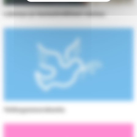
Lähetys ja kansainvälinen vastuu
Ystävyysseurakunta