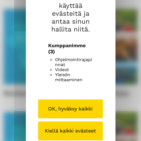
käyttää
evästeitä ja
antaa sinun
hallita niitä.
Kumppanimme
(3)
Ohjelmointirajapi
nnat
Videot
Yleisön
mittaaminen
Rantasalmen uusi ja vanha hautausmaa
OK, hyväksy kaikki
Kiellä kaikki evästeet