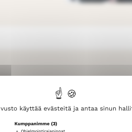
hdokaslistalle. Savonlinnan
isätietoa
vusto käyttää evästeitä ja antaa sinun hallit
.
Kumppanimme
(3)
on ilmoittanut asettavansa
Ohjelmointirajapinnat