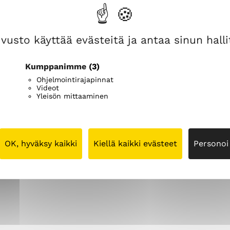
vusto käyttää evästeitä ja antaa sinun hallit
Kumppanimme
(3)
Ohjelmointirajapinnat
Videot
Yleisön mittaaminen
OK, hyväksy kaikki
Kiellä kaikki evästeet
Personoi