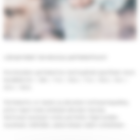
Lämpimästi tervetuloa perhekerhoon!
Enonkosken perhekerhon kerhopäivät (parilliset vkot)
keväällä:14.1. / 28.1. / 11.2. / 25.2. / 11.3. / 25.3. / 8.4. /
22.4. / 20.5.
Perhekerho on lasten ja aikuisten kohtaamispaikka,
johon lapsi tulee yhdessä aikuisen kanssa.
Kerhossa tavataan toisia perheitä, hiljennytään,
lauletaan, leikitään, askarrellaan sekä ruokaillaan.