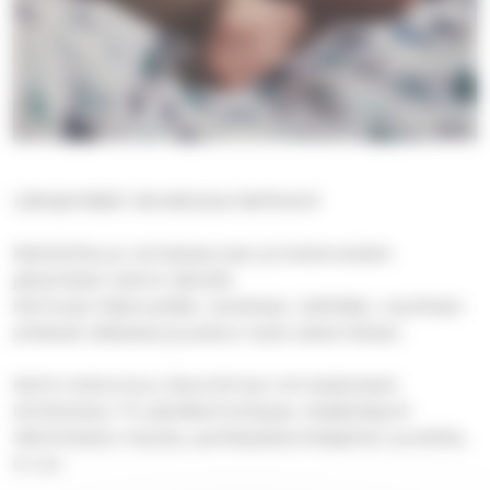
Lämpimästi tervetuloa kerhoon!
Mahdollisuus vertaisseuraan ja kokemuksien
jakamiseen kahvin äärellä.
Kerhossa hiljennytään, lauletaan, leikitään, nautitaan
yhdessä välipalaa ja joskus myös askarrellaan.
Kerho kokoontuu Savonlinnan srk-keskuksen
(Kirkkokatu 17) päiväkerhotilassa. Sisäänkäynti
Väinönkadun kautta, parkkipaikan/sisäpihan puolelta,
D-ovi.