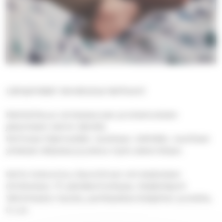
Lämpimästi tervetuloa kerhoon!
Mahdollisuus vertaisseuraan ja kokemuksien
jakamiseen kahvin äärellä.
Kerhossa hiljennytään, lauletaan, leikitään, nautitaan
yhdessä välipalaa ja joskus myös askarrellaan.
Kerho kokoontuu Savonlinnan srk-keskuksen
(Kirkkokatu 17) päiväkerhotilassa. Sisäänkäynti
Väinönkadun kautta, parkkipaikan/sisäpihan puolelta,
D-ovi.