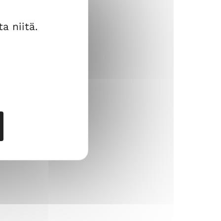
a niitä.