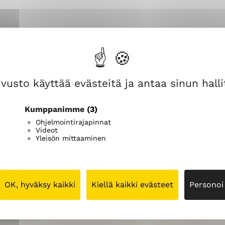
vusto käyttää evästeitä ja antaa sinun hallit
Kumppanimme
(3)
Ohjelmointirajapinnat
Videot
Yleisön mittaaminen
OK, hyväksy kaikki
Kiellä kaikki evästeet
Personoi
O KAIKKI