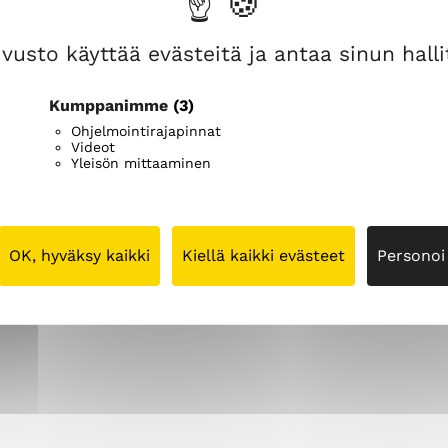
vusto käyttää evästeitä ja antaa sinun hallit
Kumppanimme
(3)
Ohjelmointirajapinnat
Videot
Yleisön mittaaminen
OK, hyväksy kaikki
Kiellä kaikki evästeet
Personoi