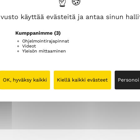
vusto käyttää evästeitä ja antaa sinun hallit
Kumppanimme
(3)
Ohjelmointirajapinnat
Videot
Yleisön mittaaminen
OK, hyväksy kaikki
Kiellä kaikki evästeet
Personoi