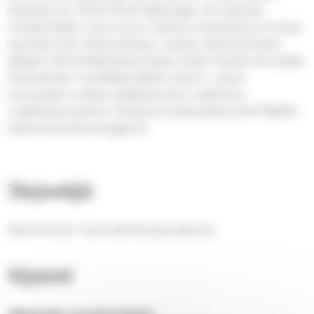
tiistaisin klo 18.00-19.45 Säämingin srk-talossa.
Ilmapiiriltään rento kuoro esiinty messuissa ja muissa
seurakunnan tilaisuuksissa. Lyhyen alkuhartauden
jälkeen lämmittelyharjoituksia, joiden kautta siirrytään
kulloisenkin musiikkiprojektin pariin. Lopun
siunauspiiri sulkee sisäänsä koko maailman.
Lisätietoja kanttori Katariina Kokkoselta 0447768061
katariina.kokkonen@evl.fi
Järjestäjä
Savonlinnan Tuomiokirkkoseurakunta
Sijainti