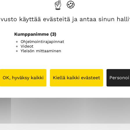
vusto käyttää evästeitä ja antaa sinun hallit
Kumppanimme
(3)
Ohjelmointirajapinnat
Videot
Yleisön mittaaminen
OK, hyväksy kaikki
Kiellä kaikki evästeet
Personoi