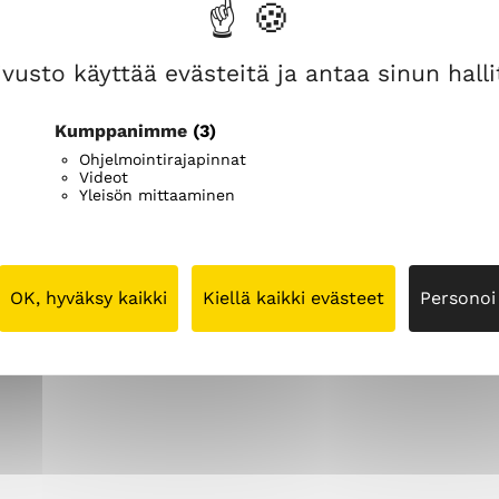
vusto käyttää evästeitä ja antaa sinun hallit
Kumppanimme
(3)
Ohjelmointirajapinnat
Videot
Yleisön mittaaminen
OK, hyväksy kaikki
Kiellä kaikki evästeet
Personoi