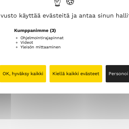
vusto käyttää evästeitä ja antaa sinun hallit
Kumppanimme
(3)
Ohjelmointirajapinnat
Videot
Yleisön mittaaminen
OK, hyväksy kaikki
Kiellä kaikki evästeet
Personoi