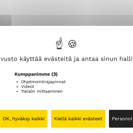
vusto käyttää evästeitä ja antaa sinun hallit
Kumppanimme
(3)
Ohjelmointirajapinnat
Videot
Yleisön mittaaminen
O KAIKKI
OK, hyväksy kaikki
Kiellä kaikki evästeet
Personoi