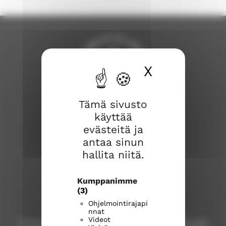
X
Piilota ev
Tämä sivusto
Savonlinnan seurakunta
käyttää
evästeitä ja
Savonlinnan seurakuntakeskus
antaa sinun
Kirkkokatu 17
hallita niitä.
57100 Savonlinna
Kumppanimme
Puhelinvaihde
(015) 576 800
(3)
Ohjelmointirajapi
Kirkkoherranvirasto
nnat
Videot
Puhelinpalvelu: ma-pe klo 9-12, p.
(015) 576 800