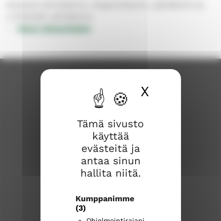
Sulkavan perhekerho, iltaperhekerho, päiväkerho ja
Lohilahden päiväkerho
Muut yhteystiedot
X
Piilota ev
Tämä sivusto
käyttää
evästeitä ja
Savonlinnan seurakunta
antaa sinun
hallita niitä.
Savonlinnan seurakuntakeskus
Kirkkokatu 17
Kumppanimme
57100 Savonlinna
(3)
Ohjelmointirajapi