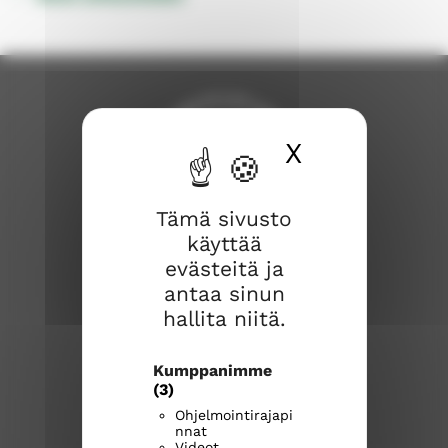
X
Piilota ev
Tämä sivusto
käyttää
Savonlinnan seurakunta
evästeitä ja
antaa sinun
Savonlinnan seurakuntakeskus
hallita niitä.
Kirkkokatu 17
57100 Savonlinna
Kumppanimme
(3)
Puhelinvaihde
(015) 576 800
Ohjelmointirajapi
nnat
Kirkkoherranvirasto
Videot