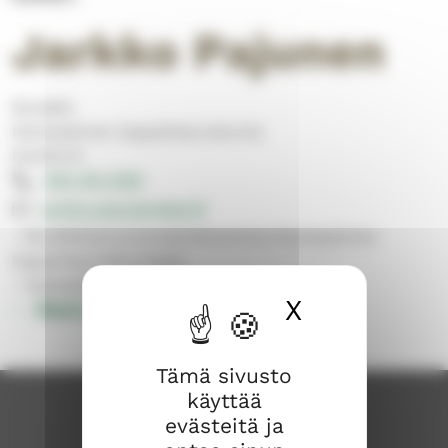
Jarkko Pajunen
Musiikki
Rantasalmen kappeliseurakunta
Kanttorit
050 310 0192
jarkko.pajunen@evl.fi
- Musiikkityö ja konserttitoiminta Rantasalmen
kappeliseurakunnassa.
- Vapaapäivät yleensä ma, ti.
X
Piilota ev
Muut yhteystiedot
Tämä sivusto
käyttää
evästeitä ja