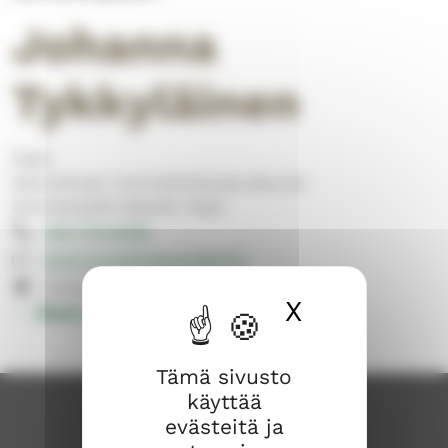
Johanna
Tykkyläinen
Papit
Savonlinnan Tuomiokirkkoseurakunta
Nuorisotyötä tekevät, Papit
044 776 8038
johanna.tykkylainen@evl.fi
Kirkkokatu 17, 57100 Savonlinna
X
Piilota ev
Muut yhteystiedot
Tämä sivusto
käyttää
evästeitä ja