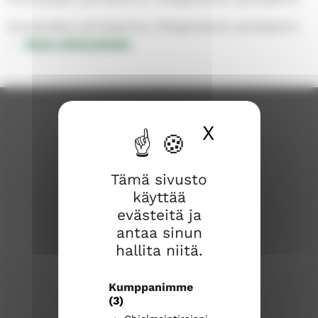
Enonkosken perhekerhot, Pihlajaniemen perhekerho
Muut yhteystiedot
X
Piilota ev
Tämä sivusto
käyttää
evästeitä ja
Savonlinnan seurakunta
antaa sinun
hallita niitä.
Savonlinnan seurakuntakeskus
Kirkkokatu 17
Kumppanimme
57100 Savonlinna
(3)