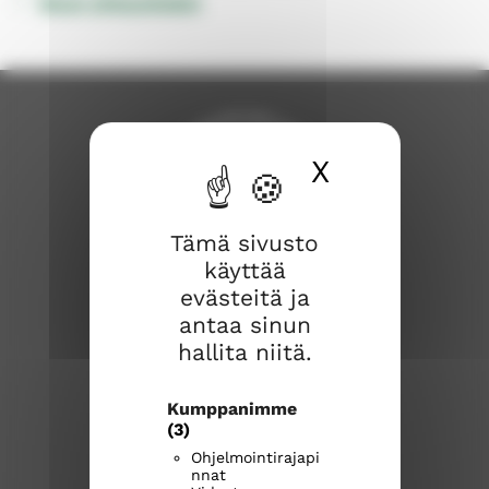
Muut yhteystiedot
X
Piilota ev
Tämä sivusto
käyttää
Savonlinnan seurakunta
evästeitä ja
antaa sinun
Savonlinnan seurakuntakeskus
hallita niitä.
Kirkkokatu 17
57100 Savonlinna
Kumppanimme
(3)
Puhelinvaihde
(015) 576 800
Ohjelmointirajapi
nnat