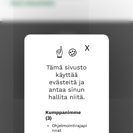
Muut yhteystiedot
X
Piilota ev
Tämä sivusto
käyttää
Savonlinnan seurakunta
evästeitä ja
antaa sinun
Savonlinnan seurakuntakeskus
hallita niitä.
Kirkkokatu 17
57100 Savonlinna
Kumppanimme
(3)
Puhelinvaihde
(015) 576 800
Ohjelmointirajapi
nnat