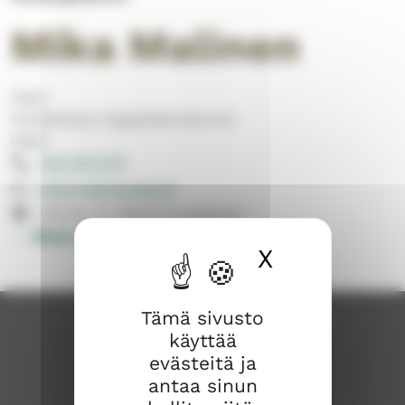
Mika Malinen
Papit
Punkaharjun kappeliseurakunta
Papit
050 540 6111
mika.malinen@evl.fi
Oikotie 10, 58500 Punkaharju
Muut yhteystiedot
X
Piilota ev
Tämä sivusto
käyttää
evästeitä ja
antaa sinun