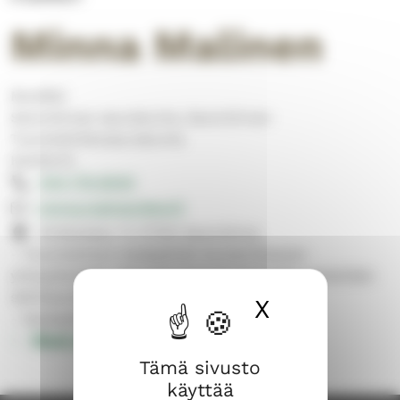
Minna Malinen
Musiikki
Savonlinnan seurakunta, Savonlinnan
Tuomiokirkkoseurakunta
Kanttorit
044 776 8040
minna.malinen@evl.fi
Kirkkokatu 17, 57100 Savonlinna
- Tuomiokirkon kesäpäivän konserttisarjan
yhteyshenkilö, yhteydenotot konserteista mielellään
sähköpostilla.
X
Piilota ev
- Vapaapäivät yleensä ma, ti.
Muut yhteystiedot
Tämä sivusto
käyttää