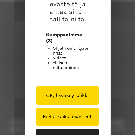
evästeitä ja
antaa sinun
hallita niitä.
Kumppanimme
(3)
Ohjelmointirajapi
nnat
Savonlinnan seurakunta
Videot
Yleisön
mittaaminen
Savonlinnan seurakuntakeskus
Kirkkokatu 17
57100 Savonlinna
OK, hyväksy kaikki
Puhelinvaihde
(015) 576 800
Kirkkoherranvirasto
Kiellä kaikki evästeet
Puhelinpalvelu: ma-pe klo 9-12, p.
(015) 576 800
Asiakaspalvelu paikan päällä: ma, ti ja to klo 9-12