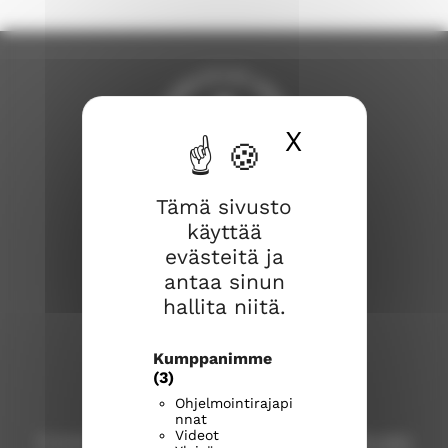
X
Piilota ev
Tämä sivusto
Savonlinnan seurakunta
käyttää
evästeitä ja
Savonlinnan seurakuntakeskus
antaa sinun
Kirkkokatu 17
hallita niitä.
57100 Savonlinna
Kumppanimme
Puhelinvaihde
(015) 576 800
(3)
Ohjelmointirajapi
Kirkkoherranvirasto
nnat
Videot
Puhelinpalvelu: ma-pe klo 9-12, p.
(015) 576 800