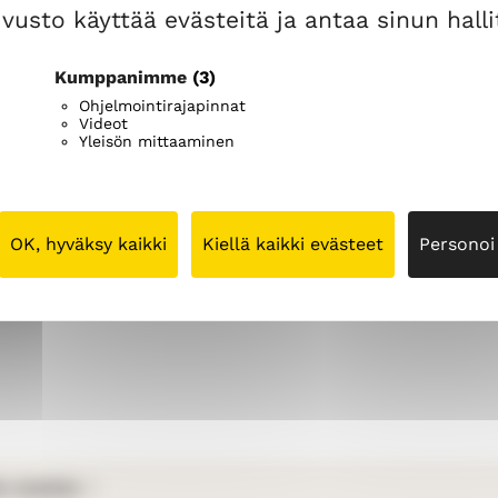
vusto käyttää evästeitä ja antaa sinun hallit
Kumppanimme
(3)
Ohjelmointirajapinnat
Videot
Yleisön mittaaminen
OK, hyväksy kaikki
Kiellä kaikki evästeet
Personoi
O KAIKKI