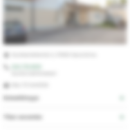
Nuottamiehentie 2, 57600 Savonlinna
044 776 8010
Suntio/vahtimestari
Max 70 henkilöä
Esteettömyys
Tilan varustelu