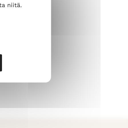
a niitä.