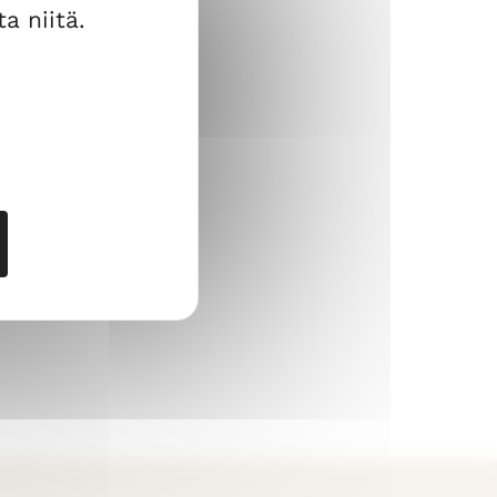
a niitä.