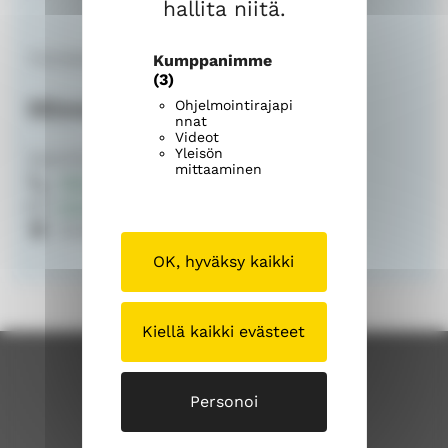
hallita niitä.
Toimistosihteeri
Kumppanimme
(3)
Minna Rasimus
Ohjelmointirajapi
nnat
Videot
Yleisön
Savonlinnan seurakunta
mittaaminen
015 576 800
minna.rasimus@evl.fi
Kirkkokatu 17, 57100 Savonlinna
OK, hyväksy kaikki
Kiellä kaikki evästeet
Personoi