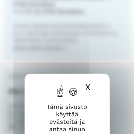
57100 Savonlinna.
Posti
PL 42, 57101 Savonlinna.
Virasto sijaitsee seurakuntakeskuksella (1
krs.), kaupungin keskustassa, Kirkkokadun ja
Väinönkadun kulmauksessa.
Katso sijainti kartalla
.
Hallinnon sihteeri
X
Piilota ev
Mia Hinkkanen
Tämä sivusto
Savonlinnan seurakunta
käyttää
044 458 0531
mia.hinkkanen@evl.fi
evästeitä ja
Kirkkokatu 17, 57100 Savonlinna
antaa sinun