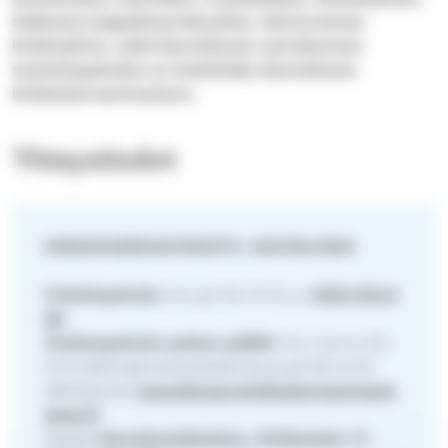
Sulkavan kappeliseurakuntien, Savonrannan
kirkkopiirin, sekä Savonlinnan seurakunnan
toimistopalvelut on keskitetty Savonlinnan
kirkkoherranvirastoon.
Yhteystiedot
KIRKKOHERRANVIRASTO, SAVONLINNA
Puhelinpalvelu
ma-pe klo 9-12, p.
(015) 576 8
00
Asiakaspalvelu paikan päällä
ma, ti ja to klo
9-12 sekä ajanvarauksella ke ja pe klo 9-15.
Sähköposti
savonlinnan.kirkkoherranvirasto
@evl.fi
Osoite
Seurakuntakeskus, Kirkkokatu 17,