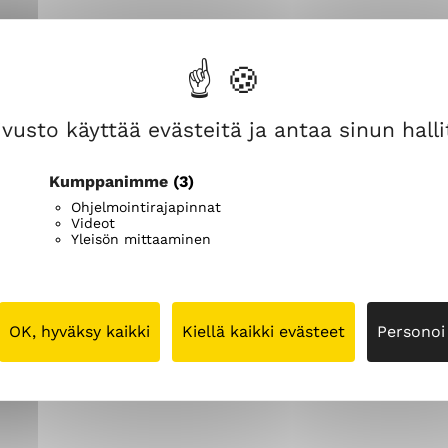
vusto käyttää evästeitä ja antaa sinun hallit
Kumppanimme
(3)
Ohjelmointirajapinnat
Videot
Yleisön mittaaminen
OK, hyväksy kaikki
Kiellä kaikki evästeet
Personoi