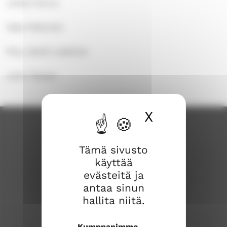
Juhani Nurvo
Veijo Pelkonen
Pirjo Jäntti-Leskinen
Juho Tiainen
X
Piilota ev
Tämä sivusto
käyttää
evästeitä ja
antaa sinun
hallita niitä.
Savonlinnan seurakunta
Kumppanimme