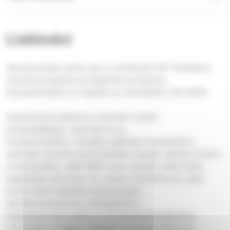
Lisätiedot
Hautausmaan pinta-ala on yhteensä 7,97 hehtaaria.
Hautausmaakaava ja käyttösuunnitelma
hautausmaalle on laadittu ja vahvistettu 25.4.2016.
Hautausmaa jakautuu kolmeen osaan:
pohjoispäätyyn, kalmistoon ja
hautausmaahan. Alueella sijaitsee muistolehto,
vanhojen hautamuistomerkkien alueet, Vanhan kirkon
muistopaikka, sekä 1900-luvun alussa rakennettu
kappeliseurakunnan ns. vanha ruumishuone, joka
toimii tällä hetkellä hautausmaan
työvälinevarastona. Rantasalmen
kappeliseurakunnalla ei ole hautausmaakaavan
mukaisella alueella erikseen tunnustuksetonta