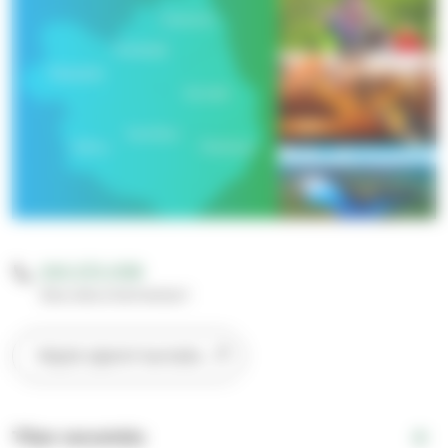
040 075 4158
Seurakuntamestari
Näytä sijainti kartalla
Tilan varustelu