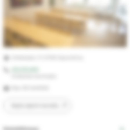
Kirkkokatu 17, 57100 Savonlinna
015 576 800
Kirkkoherranvirasto
Max 36 henkilöä
Näytä sijainti kartalla
Esteettömyys