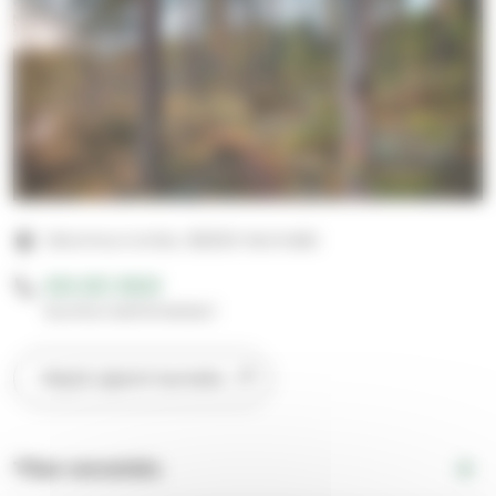
Ukonmurrontie, 58200 Kerimäki
050 567 9620
Suntio/vahtimestari
Näytä sijainti kartalla
Tilan varustelu