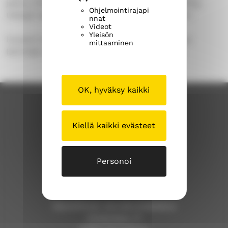
jatkuu entiseen tapaan. Suojelupäätökseen liittyy
Ohjelmointirajapi
tiettyjä rajoituksia suojelualueella toimimiseen.
nnat
Videot
Yleisön
Huosion kirkkometsäksi kutsuttu alue sijaitsee
mittaaminen
Kerimäen Huosiossa, Huosiojärven ympärillä.
OK, hyväksy kaikki
Kiellä kaikki evästeet
Personoi
Savonlinnan seurakunta
Savonlinnan seurakuntakeskus
Kirkkokatu 17